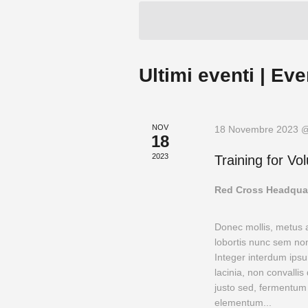
data.
Ultimi eventi | Eve
NOV
18 Novembre 2023 @
18
2023
Training for Vo
Red Cross Headqua
Donec mollis, metus 
lobortis nunc sem non
Integer interdum ipsu
lacinia, non convall
justo sed, fermentum
elementum...