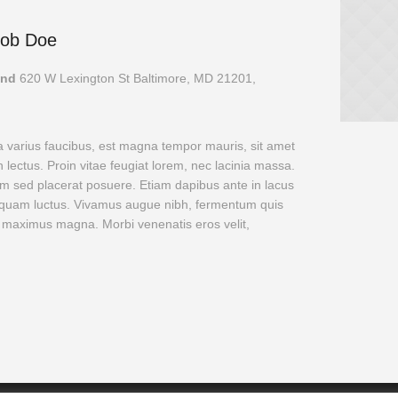
Bob Doe
land
620 W Lexington St Baltimore, MD 21201,
a varius faucibus, est magna tempor mauris, sit amet
 lectus. Proin vitae feugiat lorem, nec lacinia massa.
m sed placerat posuere. Etiam dapibus ante in lacus
is quam luctus. Vivamus augue nibh, fermentum quis
 maximus magna. Morbi venenatis eros velit,