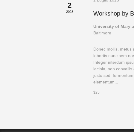
2
2023
Workshop by 
University of Mary
Baltimore
Donec mollis, metus 
lobortis nunc sem non
Integer interdum ipsu
lacinia, non convall
justo sed, fermentum
elementum...
$25