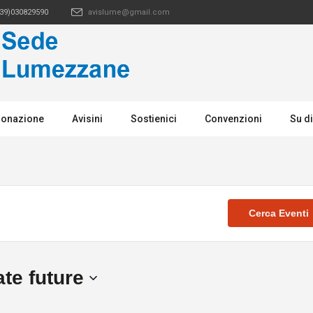
39)030829590
avislume@gmail.com
donazione
Avisini
Sostienici
Convenzioni
Su di
Cerca Eventi
ate future