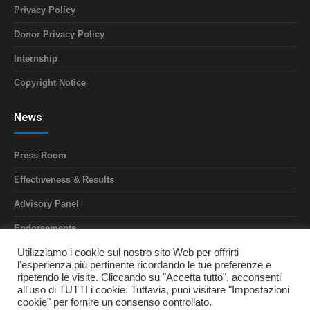
Privacy Policy
Donor Privacy Policy
Internship
Copyright Notice
News
Press Room
Effectiveness & Results
Advisory Panel
Endorsements
Utilizziamo i cookie sul nostro sito Web per offrirti
Annual Report
l'esperienza più pertinente ricordando le tue preferenze e
ripetendo le visite. Cliccando su "Accetta tutto", acconsenti
all'uso di TUTTI i cookie. Tuttavia, puoi visitare "Impostazioni
cookie" per fornire un consenso controllato.