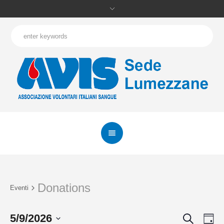
Donations
Eventi
Cerca
5/9/2026
Eventi
Eve
Gio