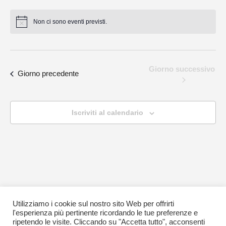
Vist
Seleziona
Ricerca
la
Non ci sono eventi previsti.
Nav
e
data.
viste
Navigaz
Giorno successivo
Giorno precedente
Iscriviti al calendario
Utilizziamo i cookie sul nostro sito Web per offrirti
l'esperienza più pertinente ricordando le tue preferenze e
ripetendo le visite. Cliccando su "Accetta tutto", acconsenti