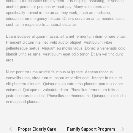
contacts for possible employment. It is helping, assisting, or serving
another person or persons without pay. Many volunteers are
specifically trained in the areas they work, such as medicine,
education, oremergency rescue. Others serve on an as-needed basis,
such as in response to a natural disaster.
Etiam sodales aliquam massa, sit amet fermentum diam ornare vitae.
Praesent dictum nisi nec velit auctor aliquet. Vestibulum vitae
pellentesque metus. Aliquam eu mollis lacus. Donec a venenatis odio,
blandit ultricies urna. Vestibulum eget odio tortor. Etiam vel tincidunt
eros.
Nunc porttitor urna ac nisi faucibus vulputate. Aenean rhoncus
convallis urna, vitae rutrum ipsum imperdiet eget. Integer in risus et
elit pharetra aliquam. Quisque vulputate eros placerat purus pulvinar
euismod. Quisque ut vulputate diam. Phasellus fermentum felis ac
justo egestas tincidunt. Phasellus eu rhoncus mi. Quisque sollicitudin
in magna id placerat.
Proper Elderly Care
Family Support Program