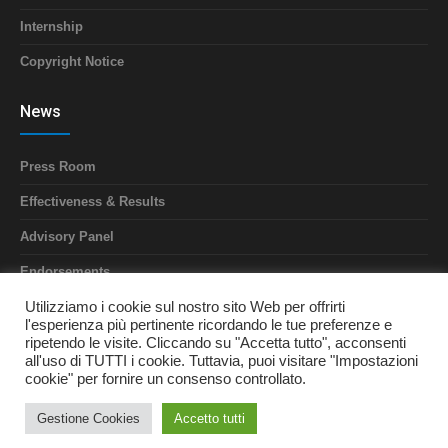
Internship
Copyright Notice
News
Press Room
Effectiveness & Results
Advisory Panel
Endorsements
Annual Report
Utilizziamo i cookie sul nostro sito Web per offrirti
l'esperienza più pertinente ricordando le tue preferenze e
ripetendo le visite. Cliccando su "Accetta tutto", acconsenti
all'uso di TUTTI i cookie. Tuttavia, puoi visitare "Impostazioni
cookie" per fornire un consenso controllato.
Privacy Policy
| Copyright © 2022 Avis Lumezzane - Via
Guglielmo Marconi, 33, 25065 Lumezzane BS / Tutti i diritti riservati /
Gestione Cookies
Accetto tutti
tel. 030 829590 / avislume@gmail.com