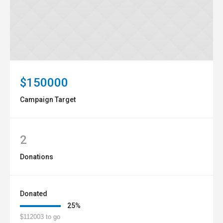
$150000
Campaign Target
2
Donations
Donated
25
%
$112003 to go